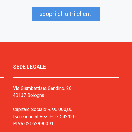
scopri gli altri clienti
SEDE LEGALE
Via Giambattista Gandino, 20
40137 Bologna
Capitale Sociale: € 90.000,00
Iscrizione al Rea: BO - 542130
P.IVA 02062990391