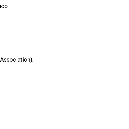
dico
i
 Association).