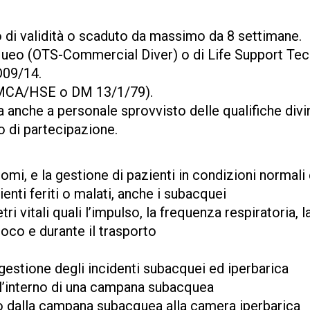
o di validità o scaduto da massimo da 8 settimane.
cqueo (OTS-Commercial Diver) o di Life Support Tec
D09/14.
 (IMCA/HSE o DM 13/1/79).
anche a personale sprovvisto delle qualifiche divin
o di partecipazione.
tomi, e la gestione di pazienti in condizioni normali
nti feriti o malati, anche i subacquei
ri vitali quali l’impulso, la frequenza respiratoria,
loco e durante il trasporto
 gestione degli incidenti subacquei ed iperbarica
l’interno di una campana subacquea
to dalla campana subacquea alla camera iperbarica